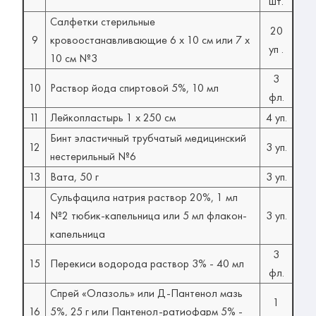
шт.
Салфетки стерильные
20
9
кровоостанавливающие 6 х 10 см или 7 x
уп .
10 см №3
3
10
Раствор йода спиртовой 5%, 10 мл
фл.
11
Лейкопластырь 1 х 250 см
4 уп.
Бинт эластичный трубчатый медицинский
12
3 уп.
нестерильный №6
13
Вата, 50 г
3 уп.
Сульфацила натрия раствор 20%, 1 мл
14
№2 тюбик-капельница или 5 мл флакон-
3 уп.
капельница
3
15
Перекиси водорода раствор 3% - 40 мл
фл.
Спрей «Олазоль» или Д-Пантенол мазь
1
16
5%, 25 г или Пантенол-ратиофарм 5% -