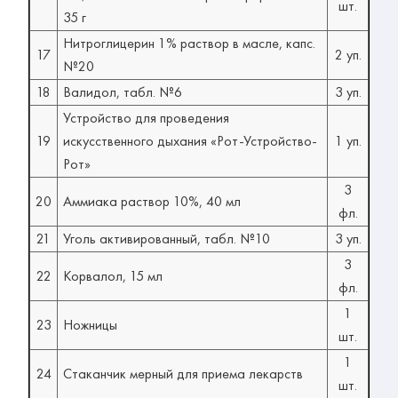
шт.
35 г
Нитроглицерин 1% раствор в масле, капс.
17
2 уп.
№20
18
Валидол, табл. №6
3 уп.
Устройство для проведения
19
искусственного дыхания «Рот-Устройство-
1 уп.
Рот»
3
20
Аммиака раствор 10%, 40 мл
фл.
21
Уголь активированный, табл. №10
3 уп.
3
22
Корвалол, 15 мл
фл.
1
23
Ножницы
шт.
1
24
Стаканчик мерный для приема лекарств
шт.