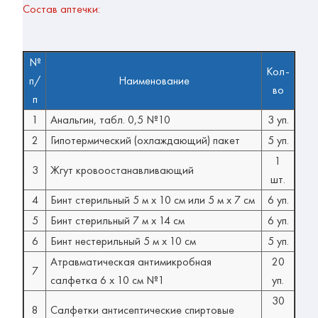
Состав аптечки:
№
Кол-
п/
Наименование
во
п
1
Анальгин, табл. 0,5 №10
3 уп.
2
Гипотермический (охлаждающий) пакет
5 уп.
1
3
Жгут кровоостанавливающий
шт.
4
Бинт стерильный 5 м х 10 см или 5 м х 7 см
6 уп.
5
Бинт стерильный 7 м х 14 см
6 уп.
6
Бинт нестерильный 5 м х 10 см
5 уп.
Атравматическая антимикробная
20
7
салфетка 6 x 10 см №1
уп.
30
8
Салфетки антисептические спиртовые