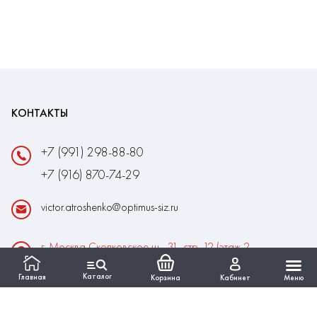
КОНТАКТЫ
+7 (991) 298-88-80
+7 (916) 870-74-29
victor.atroshenko@optimus-siz.ru
г. Москва Сколковское ш., 31, стр. 12 (этаж 2,
помещение 22)
Каталог
Главная
Корзина
Кабинет
Меню
Время работы:
Пн-Пт: 10:00 - 18:00
Выходные:Сб-Вс