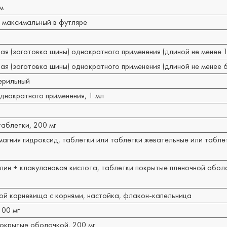
м
 максимальный в футляре
 (заготовка шины) однократного применения (длиной не менее 1
 (заготовка шины) однократного применения (длиной не менее 6
ерильный
днократного применения, 1 мл
таблетки, 200 мг
магния гидроксид, таблетки или таблетки жевательные или табле
ин + клавулановая кислота, таблетки покрытые пленочной оболо
ой корневища с корнями, настойка, флакон-капельница
100 мг
покрытые оболочкой, 200 мг