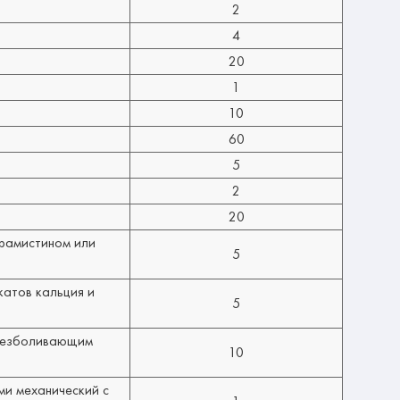
2
4
20
1
10
60
5
2
20
ирамистином или
5
катов кальция и
5
обезболивающим
10
ми механический с