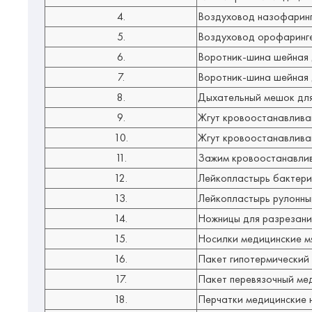
4.
Воздуховод назофарин
5.
Воздуховод орофаринг
6.
Воротник-шина шейная 
7.
Воротник-шина шейная 
8.
Дыхательный мешок для 
9.
Жгут кровоостанавлив
10.
Жгут кровоостанавлив
11.
Зажим кровоостанавл
12.
Лейкопластырь бактерици
13.
Лейкопластырь рулонный 
14.
Ножницы для разрезани
15.
Носилки медицинские м
16.
Пакет гипотермический
17.
Пакет перевязочный ме
18.
Перчатки медицинские н