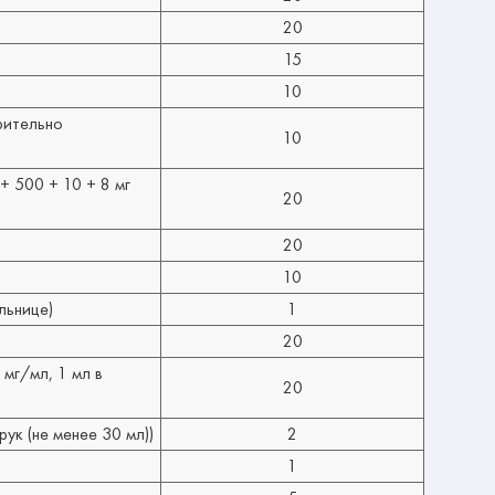
20
15
10
рительно
10
+ 500 + 10 + 8 мг
20
20
10
льнице)
1
20
мг/мл, 1 мл в
20
ук (не менее 30 мл))
2
1