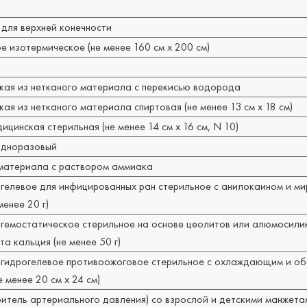
для верхней конечности
 изотермическое (не менее 160 см x 200 см)
кая из нетканого материала с перекисью водорода
ая из нетканого материала спиртовая (не менее 13 см x 18 см)
цинская стерильная (не менее 14 см x 16 см, N 10)
одноразовый
 материала с раствором аммиака
 гелевое для инфицированных ран стерильное с анилокаином и м
енее 20 г)
 гемостатическое стерильное на основе цеолитов или алюмосили
а кальция (не менее 50 г)
 гидрогелевое противоожоговое стерильное с охлаждающим и 
 менее 20 см x 24 см)
итель артериального давления) со взрослой и детскими манжета