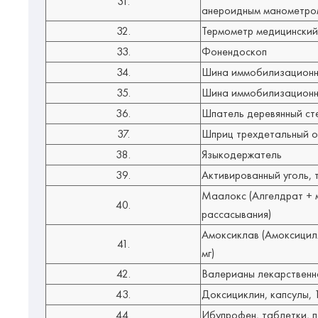
31.
анероидным манометро
32.
Термометр медицинский
33.
Фонендоскоп
34.
Шина иммобилизационная
35.
Шина иммобилизационная
36.
Шпатель деревянный ст
37.
Шприц трехдетальный о
38.
Языкодержатель
39.
Активированный уголь, 
Маалокс
(Алгелдрат + 
40.
рассасывания)
Амоксиклав
(Амоксицилл
41.
мг)
42.
Валерианы лекарственн
43.
Доксициклин, капсулы, 
44.
Ибупрофен, таблетки, 