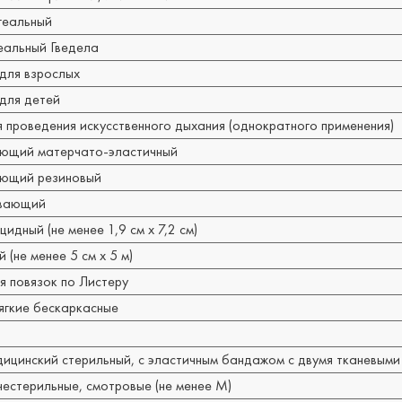
геальный
еальный Гведела
для взрослых
для детей
проведения искусственного дыхания (однократного применения)
ающий матерчато-эластичный
ающий резиновый
ивающий
дный (не менее 1,9 см x 7,2 см)
(не менее 5 см x 5 м)
я повязок по Листеру
ягкие бескаркасные
дицинский стерильный, с эластичным бандажом с двумя тканевым
естерильные, смотровые (не менее M)