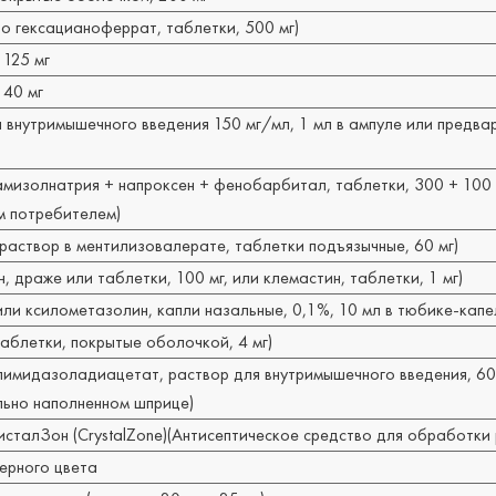
о гексацианоферрат, таблетки, 500 мг)
 125 мг
 40 мг
 внутримышечного введения 150 мг/мл, 1 мл в ампуле или предва
мизолнатрия + напроксен + фенобарбитал, таблетки, 300 + 100 
м потребителем)
аствор в ментилизовалерате, таблетки подъязычные, 60 мг)
 драже или таблетки, 100 мг, или клемастин, таблетки, 1 мг)
ли ксилометазолин, капли назальные, 0,1%, 10 мл в тюбике-капе
аблетки, покрытые оболочкой, 4 мг)
имидазоладиацетат, раствор для внутримышечного введения, 60 
льно наполненном шприце)
исталЗон (CrystalZone)(
Антисептическое средство для обработки р
ерного цвета