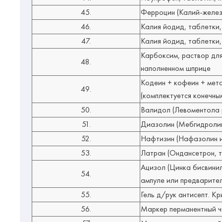
45.
Ферроцин
(Калий-желез
46.
Калия йодид, таблетки,
47.
Калия йодид, таблетки,
Карбоксим, раствор для
48.
наполненном шприце
Кодеин + кофеин + мета
49.
(комплектуется конечны
50.
Валидол
(Левоментола р
51.
Диазолин
(Мебгидролин,
52.
Нафтизин
(Нафазолин и
53.
Латран
(Ондансетрон, т
Ацизол
(Цинка бисвинил
54.
ампуле или предварите
55.
Гель д/рук антисепт. Кр
56.
Маркер перманентный ч