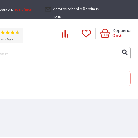
victor.atroshenko@optimus-
регион:
не найден
siz.ru
Корзина
0
руб