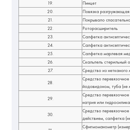
19.
Пинцет
20.
Повязка разгружающая 
21.
Покрывало спасательное
22.
Роторасширитель
23.
Салфетка антисептичес
24.
Салфетка антисептическ
25.
Салфетка марлевая меди
26.
Скальпель стерильный 
27.
Средство из нетканого
Средство перевязочное
28.
йодовидоном, туба (не м
Средство перевязочное
29.
натрия или гидросиликат
Средство перевязочное
30.
действием, салфетка (не
Сфигмоманометр (измер