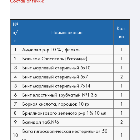
Состав аптечки:
№
Кол-
п/
Наименование
во
п
1
Аммиака р-р 10 % , флакон
1
2
Бальзам Спасатель (Ратовник)
1
3
Бинт марлевый стерильный 5х10
1
4
Бинт марлевый стерильный 5х7
2
5
Бинт марлевый стерильный 7х14
1
6
Бинт эластичный трубчатый №1.3.6
1
7
Борная кислота, порошок 10 гр
1
8
Бриллиантового зеленого р-р 1% 10 мл
1
9
Валидол таб.№6
2
Вата гигроскопическая нестерильная 50
10
1
гр.