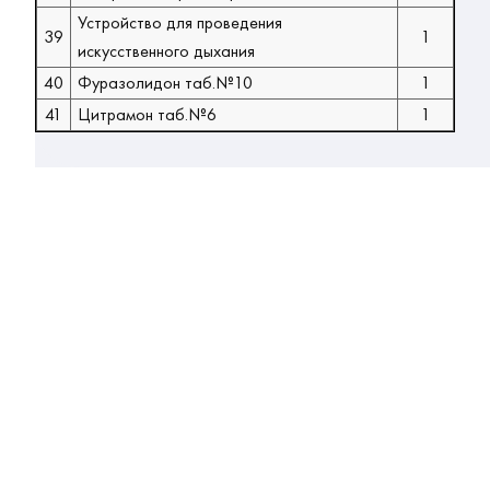
Устройство для проведения
39
1
искусственного дыхания
40
Фуразолидон таб.№10
1
41
Цитрамон таб.№6
1