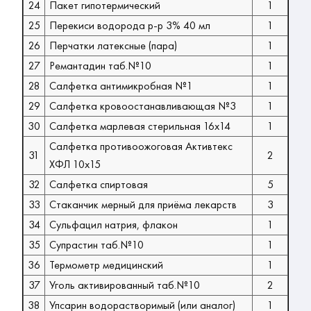
24
Пакет гипотермический
1
25
Перекиси водорода р-р 3% 40 мл
1
26
Перчатки латексные (пара)
1
27
Ремантадин таб.№10
1
28
Салфетка антимикробная №1
1
29
Салфетка кровоостанавливающая №3
1
30
Салфетка марлевая стерильная 16х14
1
Салфетка противоожоговая Активтекс
31
2
ХФЛ 10х15
32
Салфетка спиртовая
5
33
Стаканчик мерный для приёма лекарств
3
34
Сульфацил натрия, флакон
1
35
Супрастин таб.№10
1
36
Термометр медицинский
1
37
Уголь активированный таб.№10
2
38
Упсарин водорастворимый (или аналог)
1