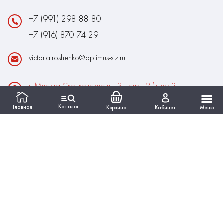
+7 (991) 298-88-80
+7 (916) 870-74-29
victor.atroshenko@optimus-siz.ru
г. Москва Сколковское ш., 31, стр. 12 (этаж 2,
помещение 22)
Каталог
Главная
Корзина
Кабинет
Меню
Время работы:
Пн-Пт: 10:00 - 18:00
Выходные:Сб-Вс
ИНФОРМАЦИЯ
КАТАЛОГ