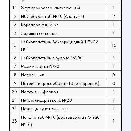
11
Жгут кровоостанавливающий
1
12
Ибупрофен таб.№10 (Анальгин)
2
13
Корвалол фл.15 мл
1
14
Леденцы от кашля
1
Лейкопластырь бактерицидный 1,9х7,2
15
10
№1
16
Лейкопластырь в рулоне 1х250
1
17
Мезим форте №20
1
18
Напальчник
5
19
Натрия гидрокарбонат 10 гр (порошок)
3
20
Нафтизин, флакон
1
21
Нитроглицерин капс.№20
1
22
Ножницы тупоконечные
1
Но-шпа таб.№10 (дротаверина г/х таб.
23
1
№10)