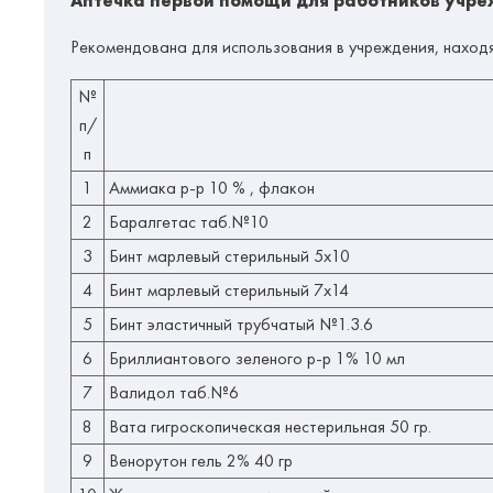
Аптечка первой помощи для работников учре
Рекомендована для использования в учреждения, находя
№
п/
п
1
Аммиака р-р 10 % , флакон
2
Баралгетас таб.№10
3
Бинт марлевый стерильный 5х10
4
Бинт марлевый стерильный 7х14
5
Бинт эластичный трубчатый №1.3.6
6
Бриллиантового зеленого р-р 1% 10 мл
7
Валидол таб.№6
8
Вата гигроскопическая нестерильная 50 гр.
9
Венорутон гель 2% 40 гр