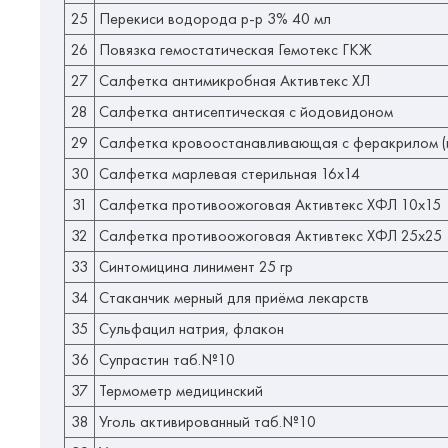
25
Перекиси водорода р-р 3% 40 мл
26
Повязка гемостатическая Гемотекс ГКЖ
27
Салфетка антимикробная Активтекс ХЛ
28
Салфетка антисептическая с йодовидоном
29
Салфетка кровоостанавливающая с феракрилом (и
30
Салфетка марлевая стерильная 16х14
31
Салфетка противоожоговая Активтекс ХФЛ 10х15
32
Салфетка противоожоговая Активтекс ХФЛ 25х25
33
Синтомицина линимент 25 гр
34
Стаканчик мерный для приёма лекарств
35
Сульфацил натрия, флакон
36
Супрастин таб.№10
37
Термометр медицинский
38
Уголь активированный таб.№10