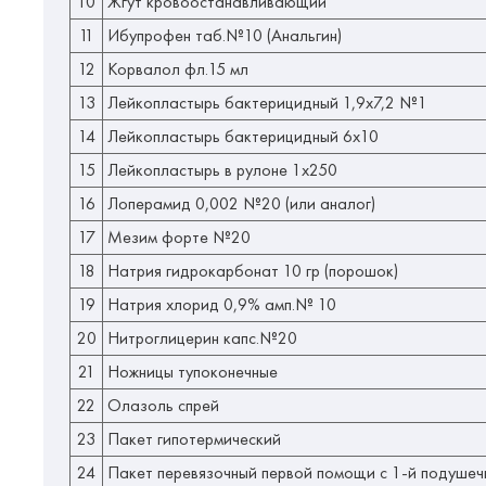
10
Жгут кровоостанавливающий
11
Ибупрофен таб.№10 (Анальгин)
12
Корвалол фл.15 мл
13
Лейкопластырь бактерицидный 1,9х7,2 №1
14
Лейкопластырь бактерицидный 6х10
15
Лейкопластырь в рулоне 1х250
16
Лоперамид 0,002 №20 (или аналог)
17
Мезим форте №20
18
Натрия гидрокарбонат 10 гр (порошок)
19
Натрия хлорид 0,9% амп.№ 10
20
Нитроглицерин капс.№20
21
Ножницы тупоконечные
22
Олазоль спрей
23
Пакет гипотермический
24
Пакет перевязочный первой помощи с 1-й подушеч