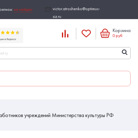
victor.atroshenko@optimus-
регион:
не найден
siz.ru
Корзина
0
руб
работников учреждений Министерства культуры РФ