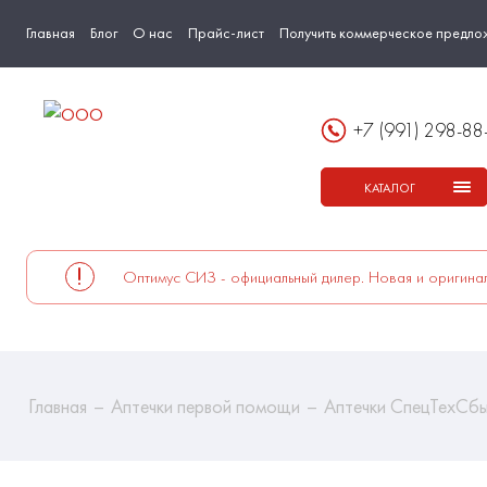
Главная
Блог
О нас
Прайс-лист
Получить коммерческое предло
+7 (991) 298-88
КАТАЛОГ
Оптимус СИЗ - официальный дилер. Новая и оригинал
Главная
Аптечки первой помощи
Аптечки СпецТехСб