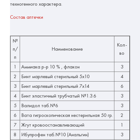
техногенного характера.
Состав аптечки
№
Кол-
п/
Наименование
во
п
1
Аммиака р-р 10 % , флакон
3
2
Бинт марлевый стерильный 5х10
4
3
Бинт марлевый стерильный 7х14
6
4
Бинт эластичный трубчатый №1.3.6
3
5
Валидол таб.№6
3
6
Вата гигроскопическая нестерильная 50 гр.
2
7
Жгут кровоостанавливающий
1
8
Ибупрофен таб.№10 (Анальгин)
3