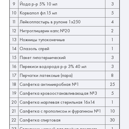
9
Йода р-р 5% 10 мл
3
10
Корвалол фл.15 мл
5
11
Лейкопластырь в рулоне 1х250
4
12
Нитроглицерин капс.№20
2
13
Ножницы тупоконечные
1
14
Олазоль спрей
1
15
Пакет гипотермический
3
16
Перекиси водорода р-р 3% 40 мл
3
17
Перчатки латексные (пара)
8
18
Салфетка антимикробная №1
25
19
Салфетка кровоостанавливающая №3
5
20
Салфетка марлевая стерильная 16х14
1
21
Салфетка с прополисом и фурагином №1
10
22
Салфетка спиртовая
30
23
Стаканчик мерный для приёма лекарств
1