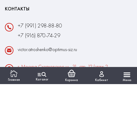
КОНТАКТЫ
+7 (991) 298-88-80
+7 (916) 870-74-29
victor.atroshenko@optimus-siz.ru
г. Москва Сколковское ш., 31, стр. 12 (этаж 2,
помещение 22)
Каталог
Главная
Корзина
Кабинет
Меню
Время работы:
Пн-Пт: 10:00 - 18:00
Выходные:Сб-Вс
ИНФОРМАЦИЯ