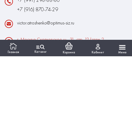
+7 (916) 870-74-29
victor.atroshenko@optimus-siz.ru
г. Москва Сколковское ш., 31, стр. 12 (этаж 2,
помещение 22)
Каталог
Главная
Корзина
Кабинет
Меню
Время работы:
Пн-Пт: 10:00 - 18:00
Выходные:Сб-Вс
ИНФОРМАЦИЯ
КАТАЛОГ