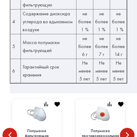
фильтрующую
Содержание диоксида
не
не
не
4
углерода во вдыхаемом
более
более
более
воздухе
1 %
1 %
1 %
не
не
не
Масса полумаски
5
более
более
более
фильтрующей
6 г
7 г
14 г
Не
Не
Не
Гарантийный срок
6
менее
менее
менее
хранения
5 лет
5 лет
5 лет
Полумаска
Полумаска
фильтрующая
противоаэрозольная