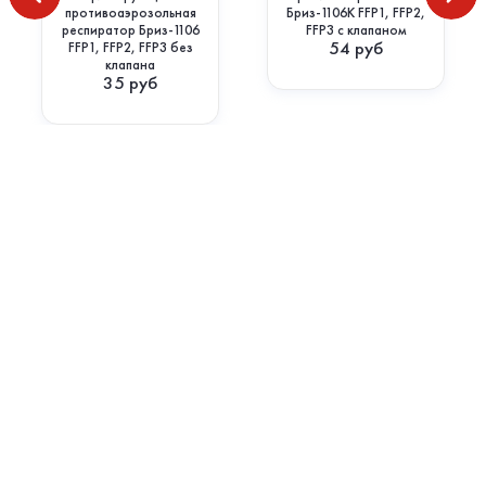
противоаэрозольная
Бриз-1106К FFP1, FFP2,
респиратор Бриз-1106
FFP3 с клапаном
54
руб
FFP1, FFP2, FFP3 без
клапана
35
руб