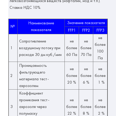
легковозгоняющихся веществ (нафталин, йод и т.п.).
Ставка НДС 10%.
Значение показателя
Наименование
№
показателя
FFP1
FFP2
FFP3
не
Сопротивление
не
не
более
1
воздушному потоку при
более
более
100
расходе 30 дм куб./мин
60 Па
70 Па
Па
Проницаемость
не
не
не
фильтрующего
2
более
более
более
материала тест-
20 %
6 %
1 %
аэрозолем
Коэффициент
проникания тест-
не
не
не
3
аэрозоля через
более
более
более
полумаску
22 %
8 %
2 %