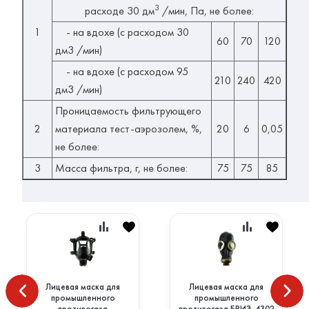
3
расходе 30 дм
/мин, Па, не более:
1
- на вдохе (с расходом 30
60
70
120
дм3 /мин)
- на вдохе (с расходом 95
210
240
420
дм3 /мин)
Проницаемость фильтрующего
2
материала тест-аэрозолем, %,
20
6
0,05
не более:
3
Масса фильтра, г, не более:
75
75
85
Лицевая маска для
Лицевая маска для
промышленного
промышленного
противогаза
противогаза БРИЗ-4302