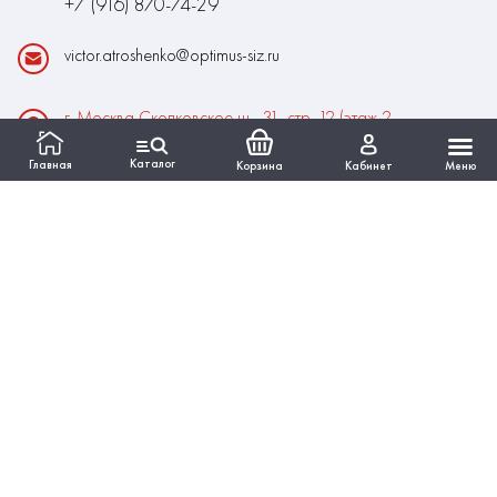
+7 (916) 870-74-29
victor.atroshenko@optimus-siz.ru
г. Москва Сколковское ш., 31, стр. 12 (этаж 2,
помещение 22)
Каталог
Главная
Корзина
Кабинет
Меню
Время работы:
Пн-Пт: 10:00 - 18:00
Выходные:Сб-Вс
ИНФОРМАЦИЯ
КАТАЛОГ
Вся представленная на сайте информация, касающаяся