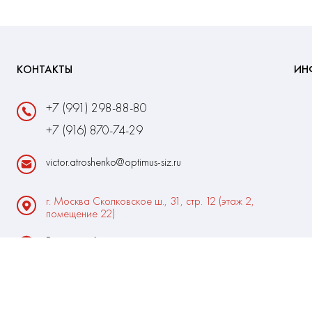
КОНТАКТЫ
ИН
+7 (991) 298-88-80
+7 (916) 870-74-29
victor.atroshenko@optimus-siz.ru
г. Москва Сколковское ш., 31, стр. 12 (этаж 2,
помещение 22)
Время работы:
Пн-Пт: 10:00 - 18:00
Выходные:Сб-Вс