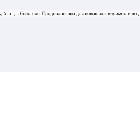
6 шт., в блистере. Предназанчены для п
овышают видимости на д