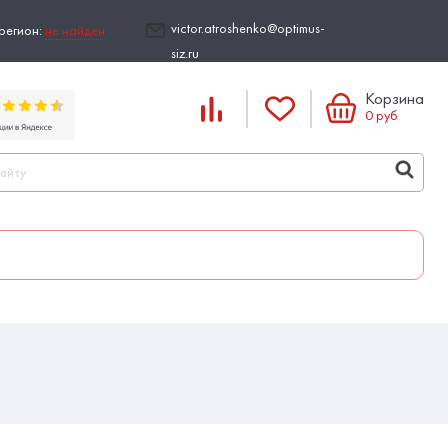
victor.atroshenko@optimus-
регион:
не найден
siz.ru
Корзина
0
руб