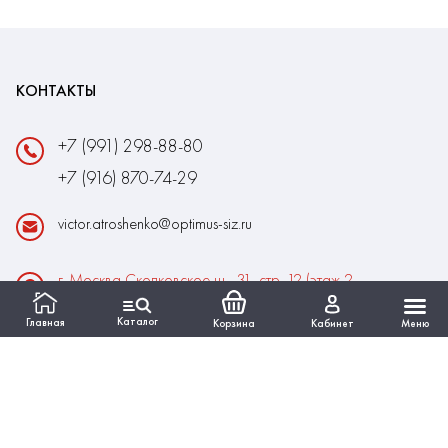
КОНТАКТЫ
+7 (991) 298-88-80
+7 (916) 870-74-29
victor.atroshenko@optimus-siz.ru
г. Москва Сколковское ш., 31, стр. 12 (этаж 2,
помещение 22)
Каталог
Главная
Корзина
Кабинет
Меню
Время работы:
Пн-Пт: 10:00 - 18:00
Выходные:Сб-Вс