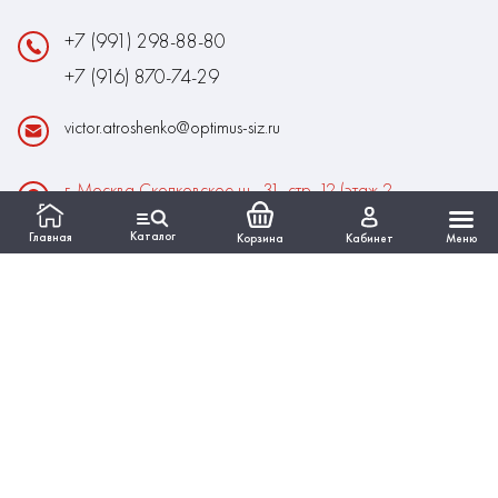
+7 (991) 298-88-80
+7 (916) 870-74-29
victor.atroshenko@optimus-siz.ru
г. Москва Сколковское ш., 31, стр. 12 (этаж 2,
помещение 22)
Каталог
Главная
Корзина
Кабинет
Меню
Время работы:
Пн-Пт: 10:00 - 18:00
Выходные:Сб-Вс
ИНФОРМАЦИЯ
КАТАЛОГ