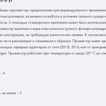
с з/у)
йшем «прожектор» предназначен для индивидуального применени
тных размерах, возможности работы в условиях сильного дождя и
аботы. С помощью стандартного крепления может быть использова
рожектор выполнен в виде классического ручного фонаря цилиндр
ю конструкцию, не требующую ремонта или замены. В случае выхо
ю акта рекламации и заменяемого образца. Прожектор имеет два
мощью зарядных адаптеров от сети 220 В, 50 Гц или от прикурив
нура. Прожектор работает при температуре от минус 20° С до пл
- 4
 не менее - 3