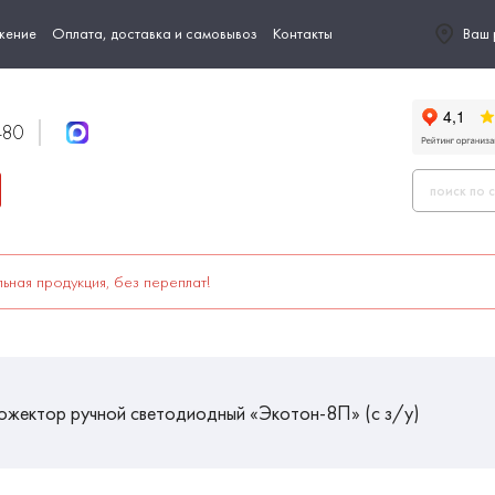
жение
Оплата, доставка и самовывоз
Контакты
Ваш 
-80
ьная продукция, без переплат!
жектор ручной светодиодный «Экотон-8П» (с з/у)