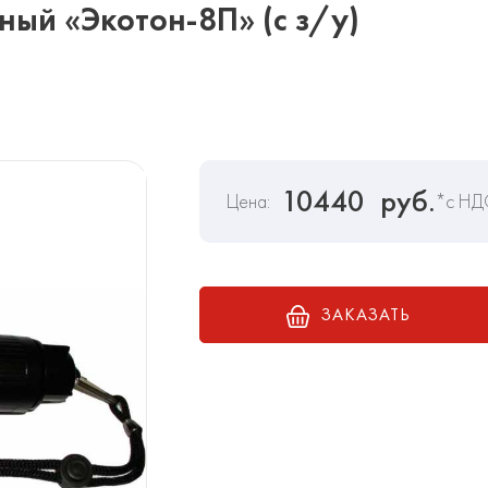
ый «Экотон-8П» (с з/у)
10440
руб.
Цена:
*с НД
ЗАКАЗАТЬ