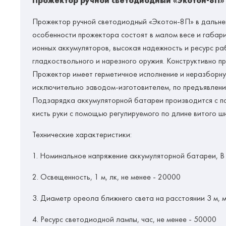
Прожектор ручной светодиодный «Экотон-8П» (
Прожектор ручной светодиодный «Экотон-8П» в дальне
особенности прожектора состоят в малом весе и габари
ионных аккумуляторов, высокая надежность и ресурс р
гладкоствольного и нарезного оружия. Конструктивно п
Прожектор имеет герметичное исполнение и неразборну
исключительно заводом-изготовителем, по предъявлени
Подзарядка аккумуляторной батареи производится с по
кисть руки с помощью регулируемого по длине витого ш
Технические характеристики:
1. Номинальное напряжение аккумуляторной батареи, В 
2. Освещенность, 1 м, лк, не менее - 20000
3. Диаметр ореола ближнего света на расстоянии 3 м, м,
4. Ресурс светодиодной лампы, час, не менее - 50000