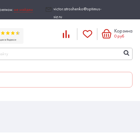
victor.atroshenko@optimus-
регион:
не найден
siz.ru
Корзина
0
руб