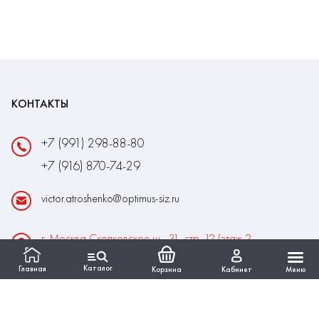
КОНТАКТЫ
+7 (991) 298-88-80
+7 (916) 870-74-29
victor.atroshenko@optimus-siz.ru
г. Москва Сколковское ш., 31, стр. 12 (этаж 2,
помещение 22)
Каталог
Главная
Корзина
Кабинет
Меню
Время работы:
Пн-Пт: 10:00 - 18:00
Выходные:Сб-Вс