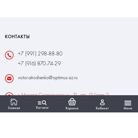
КОНТАКТЫ
+7 (991) 298-88-80
+7 (916) 870-74-29
victor.atroshenko@optimus-siz.ru
г. Москва Сколковское ш., 31, стр. 12 (этаж 2,
помещение 22)
Каталог
Главная
Корзина
Кабинет
Меню
Время работы:
Пн-Пт: 10:00 - 18:00
Выходные:Сб-Вс