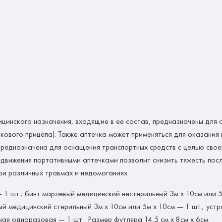
инского назначения, входящие в ее состав, предназначены для
кового прицепа). Также аптечка может применяться для оказани
предназначена для оснащения транспортных средств с целью сво
едвижения портативными аптечками позволит снизить тяжесть пос
и различных травмах и недомоганиях.
 1 шт.; бинт марлевый медицинский нестерильный 3м х 10см или 5
ый медицинский стерильный 3м х 10см или 5м х 10см — 1 шт.; уст
ная одноразовая — 1 шт. Размер футляра 14,5 см х 8см х 6см.