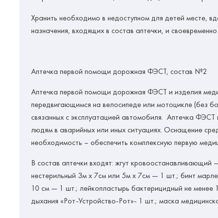
Хранить необходимо в недоступном для детей месте, в
назначения, входящих в состав аптечки, и своевременно
Аптечка первой помощи дорожная
ФЭСТ, состав №2
Аптечка первой помощи дорожная ФЭСТ и изделия медиц
передвигающимся на велосипеде или мотоцикле (без бо
связанных с эксплуатацией автомобиля. Аптечка ФЭСТ 
людям в аварийных или иных ситуациях. Оснащение сред
необходимость – обеспечить комплексную первую медиц
В состав аптечки входят: жгут кровоостанавливающий —
нестерильный 3м х 7см или 5м х 7см — 1 шт.; бинт марл
10 см — 1 шт.; лейкопластырь бактерицидный не менее 1
дыхания «Рот-Устройство-Рот»- 1 шт.; маска медицинска