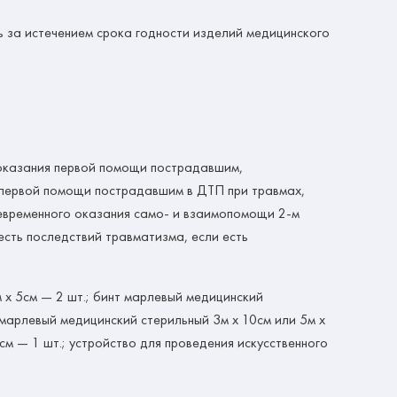
ь за истечением срока годности изделий медицинского
 оказания первой помощи пострадавшим,
я первой помощи пострадавшим в ДТП при травмах,
оевременного оказания само- и взаимопомощи 2-м
есть последствий травматизма, если есть
 х 5см — 2 шт.; бинт марлевый медицинский
т марлевый медицинский стерильный 3м х 10см или 5м х
см — 1 шт.; устройство для проведения искусственного