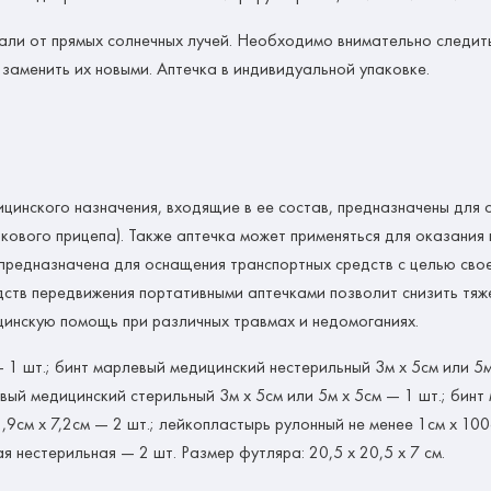
дали от прямых солнечных лучей. Необходимо внимательно следит
 заменить их новыми. Аптечка в индивидуальной упаковке.
инского назначения, входящие в ее состав, предназначены для
кового прицепа). Также аптечка может применяться для оказани
предназначена для оснащения транспортных средств с целью св
ств передвижения портативными аптечками позволит снизить тяж
инскую помощь при различных травмах и недомоганиях.
 1 шт.; бинт марлевый медицинский нестерильный 3м х 5см или 5м
евый медицинский стерильный 3м х 5см или 5м х 5см — 1 шт.; бин
,9см х 7,2см — 2 шт.; лейкопластырь рулонный не менее 1см х 100
я нестерильная — 2 шт. Размер футляра: 20,5 х 20,5 х 7 см.