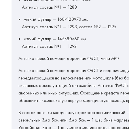
Артикул:
состав №1 — 1288
мягкий футляр — 160×120×70 мм
Артикул:
состав №1 — 1293, состав №2 — 1295
мягкий футляр — 145×80×60 мм
Артикул:
состав №1 — 1292
Аптечка первой помощи дорожная
ФЭСТ, мини МФ
Аптечка первой помощи дорожная ФЭСТ и изделия медиц
передвигающимся на велосипеде или мотоцикле (без бо
связанных с эксплуатацией автомобиля. Аптечка ФЭСТ 
аварийных или иных ситуациях. Оснащение средств пер
обеспечить комплексную первую медицинскую помощь пр
В состав аптечки входят: жгут кровоостанавливающий —
стерильный 3м х 5см или 5м х 5см — 1 шт.; бинт марлев
Устройство-Рот» — 1 шт.; маска медицинская нестериль