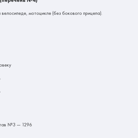
 (перечень №4)
велосипеде, мотоцикле (без бокового прицепа).
овеку
м
м
став №3 — 1296