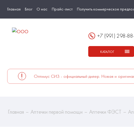
Главная
Блог
О нас
Прайс-лист
Получить коммерческое предло
+7 (991) 298-88
КАТАЛОГ
Оптимус СИЗ - официальный дилер. Новая и оригинал
Главная
Аптечки первой помощи
Аптечки ФЭСТ
Ап