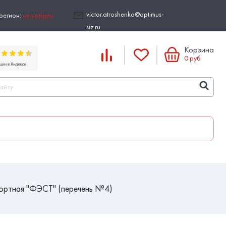
victor.atroshenko@optimus-
регион:
не найден
siz.ru
Корзина
0
руб
ортная "ФЭСТ" (перечень №4)