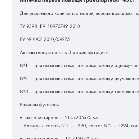
Аптечка первой помощи транспортная "ФЭСТ"
Для различного количества людей, передвигающихся на 
ТУ 9398-119-10973749-2010
РУ № ФСР 2010/09275
Аптечка выпускается в 3-х комплектациях:
№1 — для оказания само- и взаимопомощи одному чел
№2 — для оказания само- и взаимопомощи двум людя
№3 — для оказания само- и взаимопомощи трём людя
Размеры футляров:
из полистирола — 205х205х70 мм
Артикулы:
состав №1 — 1290, состав №2 — 1294, со
из полистирола — 175×150×70 мм