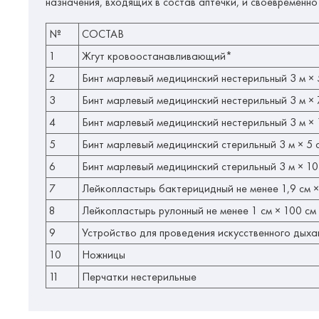
назначения, входящих в состав аптечки, и своевременно
№
СОСТАВ
1
Жгут кровоостанавливающий*
2
Бинт марлевый медицинский нестерильный 3 м × 5
3
Бинт марлевый медицинский нестерильный 3 м × 7
4
Бинт марлевый медицинский нестерильный 3 м × 1
5
Бинт марлевый медицинский стерильный 3 м × 5 с
6
Бинт марлевый медицинский стерильный 3 м × 10 
7
Лейкопластырь бактерицидный не менее 1,9 см ×
8
Лейкопластырь рулонный не менее 1 см × 100 см
9
Устройство для проведения искусственного дыха
10
Ножницы
11
Перчатки нестерильные