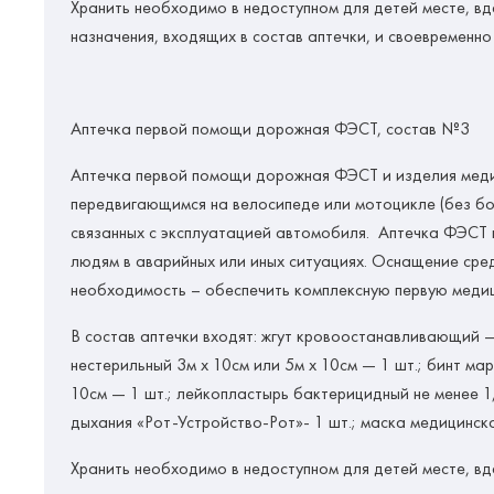
Хранить необходимо в недоступном для детей месте, в
назначения, входящих в состав аптечки, и своевременно
Аптечка первой помощи дорожная
ФЭСТ, состав №3
Аптечка первой помощи дорожная ФЭСТ и изделия медиц
передвигающимся на велосипеде или мотоцикле (без бо
связанных с эксплуатацией автомобиля. Аптечка ФЭСТ 
людям в аварийных или иных ситуациях. Оснащение сред
необходимость – обеспечить комплексную первую медиц
В состав аптечки входят: жгут кровоостанавливающий —
нестерильный 3м х 10см или 5м х 10см — 1 шт.; бинт ма
10см — 1 шт.; лейкопластырь бактерицидный не менее 1,
дыхания «Рот-Устройство-Рот»- 1 шт.; маска медицинская
Хранить необходимо в недоступном для детей месте, в