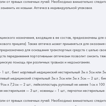
дали от прямых солнечных лучей. Необходимо внимательно следит
 заменить их новыми. Аптечка в индивидуальной упаковке.
инского назначения, входящие в ее состав, предназначены для
кового прицепа). Также аптечка может применяться для оказани
предназначена для оснащения транспортных средств с целью св
ств передвижения портативными аптечками позволит снизить тяж
инскую помощь при различных травмах и недомоганиях.
 1 шт.; бинт марлевый медицинский нестерильный 3м х 5см или 5м
рлевый медицинский стерильный 3м х 5см или 5м х 5см — 2 шт.; б
9см х 7,2см — 2 шт.; лейкопластырь рулонный не менее 1см х 100
 нестерильная — 3 шт.; ножницы – 1 шт.; перчатки нестерильные –
дали от прямых солнечных лучей. Необходимо внимательно следит