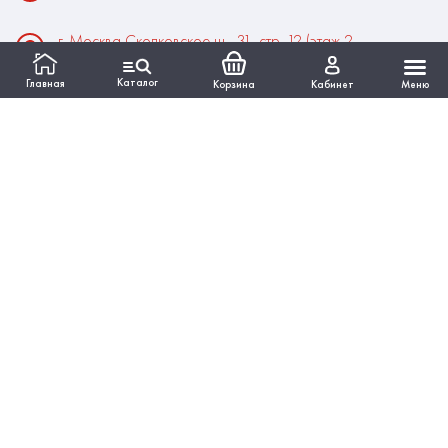
г. Москва Сколковское ш., 31, стр. 12 (этаж 2,
помещение 22)
Каталог
Главная
Корзина
Кабинет
Меню
Время работы:
Пн-Пт: 10:00 - 18:00
Выходные:Сб-Вс
ИНФОРМАЦИЯ
КАТАЛОГ
Вся представленная на сайте информация, касающаяся
технических характеристик, наличия на складе, стоимости
товаров, работ, услуг, носит информационный характер и ни
при каких условиях не является публичной офертой,