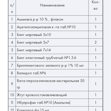
Кол-
п/
Наименование
во
п
1
Аммиака р-р 10 % , флакон
1
2
Ацетилсалициловая к-та таб.№10
1
3
Бинт марлевый 5х10
1
4
Бинт марлевый 5х7
2
5
Бинт марлевый 7х14
1
6
Бинт эластичный трубчатый №1.3.6
1
7
Бриллиантового зеленого р-р 1% 10 мл
1
8
Валидол таб.№6
1
Вата гигроскопическая нестерильная 50
9
1
гр.
10
Жгут кровоостанавливающий
1
11
Ибупрофен таб.№10 (Анальгин)
1
12
Корвалол фл.15 мл
1