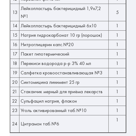
Лейкопластырь бактерицидный 1,9х7,2
13
5
№1
14
Лейкопластырь бактерицидный 6х10
1
15
Натрия гидрокарбонат 10 гр (порошок)
1
16
Нитроглицерин капс.№20
1
17
Пакет гипотермический
1
18
Перекиси водорода р-р 3% 40 мл
1
19
Салфетка кровоостанавливающая №3
1
20
Синтомицина линимент 25 гр
1
21
Стаканчик мерный для приёма лекарств
1
22
Сульфацил натрия, флакон
1
23
Уголь активированный таб.№10
1
1
24
Цитрамон таб.№6