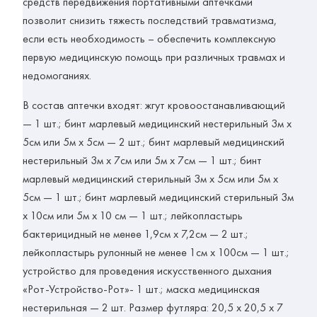
средств передвижения портативными аптечками
позволит снизить тяжесть последствий травматизма,
если есть необходимость – обеспечить комплексную
первую медицинскую помощь при различных травмах и
недомоганиях.
В состав аптечки входят: жгут кровоостанавливающий
— 1 шт.; бинт марлевый медицинский нестерильный 3м х
5см или 5м х 5см — 2 шт.; бинт марлевый медицинский
нестерильный 3м х 7см или 5м х 7см — 1 шт.; бинт
марлевый медицинский стерильный 3м х 5см или 5м х
5см — 1 шт.; бинт марлевый медицинский стерильный 3м
х 10см или 5м х 10 см — 1 шт.; лейкопластырь
бактерицидный не менее 1,9см х 7,2см — 2 шт.;
лейкопластырь рулонный не менее 1см х 100см — 1 шт.;
устройство для проведения искусственного дыхания
«Рот-Устройство-Рот»- 1 шт.; маска медицинская
нестерильная — 2 шт. Размер футляра: 20,5 х 20,5 х 7