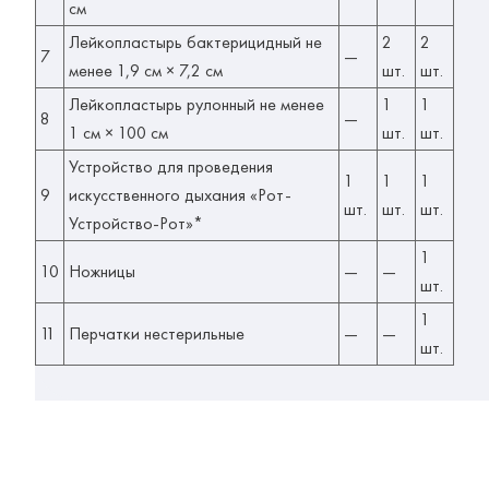
см
Лейкопластырь бактерицидный не
2
2
7
—
менее 1,9 см × 7,2 см
шт.
шт.
Лейкопластырь рулонный не менее
1
1
8
—
1 см × 100 см
шт.
шт.
Устройство для проведения
1
1
1
9
искусственного дыхания «Рот-
шт.
шт.
шт.
Устройство-Рот»*
1
10
Ножницы
—
—
шт.
1
11
Перчатки нестерильные
—
—
шт.