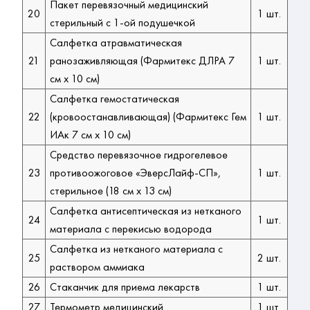
Пакет перевязочный медицинский
20
1 шт.
стерильный с 1-ой подушечкой
Салфетка атравматическая
21
ранозаживляющая (Фармитекс ДЛРА 7
1 шт.
см х 10 см)
Салфетка гемостатическая
22
(кровоостанавливающая) (Фармитекс Гем
1 шт.
ИАк 7 см х 10 см)
Средство перевязочное гидрогелевое
23
противоожоговое «ЭверсЛайф-СП»,
1 шт.
стерильное (18 см х 13 см)
Салфетка антисептическая из нетканого
24
1 шт.
материала с перекисью водорода
Салфетка из нетканого материала с
25
2 шт.
раствором аммиака
26
Стаканчик для приема лекарств
1 шт.
27
Термометр медицинский
1 шт.