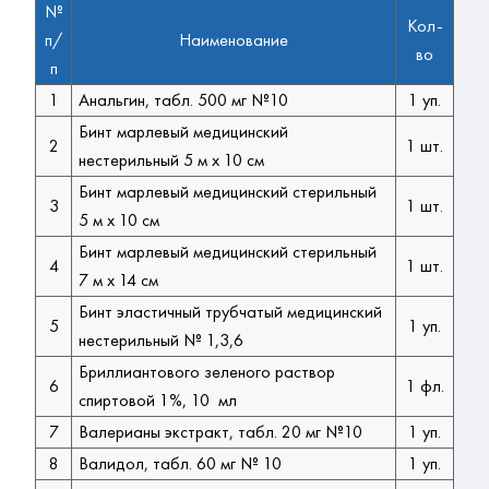
№
Кол-
п/
Наименование
во
п
1
Анальгин, табл. 500 мг №10
1 уп.
Бинт марлевый медицинский
2
1 шт.
нестерильный 5 м х 10 см
Бинт марлевый медицинский стерильный
3
1 шт.
5 м х 10 см
Бинт марлевый медицинский стерильный
4
1 шт.
7 м х 14 см
Бинт эластичный трубчатый медицинский
5
1 уп.
нестерильный № 1,3,6
Бриллиантового зеленого раствор
6
1 фл.
спиртовой 1%, 10 мл
7
Валерианы экстракт, табл. 20 мг №10
1 уп.
8
Валидол, табл. 60 мг № 10
1 уп.