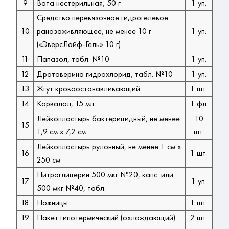
9
Вата нестерильная, 50 г
1 уп.
Средство перевязочное гидрогелевое
10
ранозаживляющее, не менее 10 г
1 уп.
(«ЭверсЛайф-Гель» 10 г)
11
Папазол, табл. №10
1 уп.
12
Дротаверина гидрохлорид, табл. №10
1 уп.
13
Жгут кровоостанавливающий
1 шт.
14
Корвалол, 15 мл
1 фл.
Лейкопластырь бактерицидный, не менее
10
15
1,9 см х 7,2 см
шт.
Лейкопластырь рулонный, не менее 1 см х
16
1 шт.
250 см
Нитроглицерин 500 мкг №20, капс. или
17
1 уп.
500 мкг №40, табл.
18
Ножницы
1 шт.
19
Пакет гипотермический (охлаждающий)
2 шт.