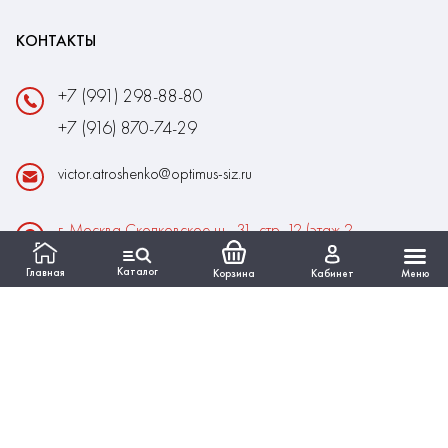
КОНТАКТЫ
+7 (991) 298-88-80
+7 (916) 870-74-29
victor.atroshenko@optimus-siz.ru
г. Москва Сколковское ш., 31, стр. 12 (этаж 2,
помещение 22)
Каталог
Главная
Корзина
Кабинет
Меню
Время работы:
Пн-Пт: 10:00 - 18:00
Выходные:Сб-Вс
ИНФОРМАЦИЯ