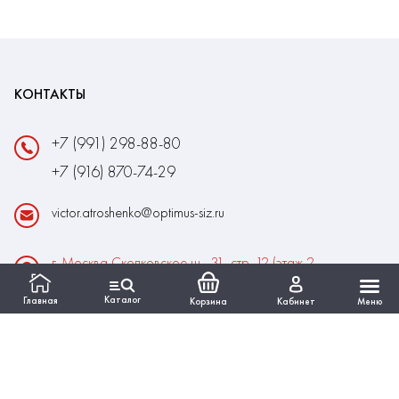
КОНТАКТЫ
+7 (991) 298-88-80
+7 (916) 870-74-29
victor.atroshenko@optimus-siz.ru
г. Москва Сколковское ш., 31, стр. 12 (этаж 2,
помещение 22)
Каталог
Главная
Корзина
Кабинет
Меню
Время работы:
Пн-Пт: 10:00 - 18:00
Выходные:Сб-Вс