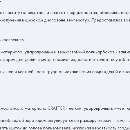
.
ет защиту головы, глаз и лица от твердых частиц, абразива, иск
Ф-излучения в широком диапазоне температур. Предоставляют в
 креплением:
го материала, ударопрочный и термостойкий поликарбонат - защи
 форму для увеличения эргономики изделия, исключает неудобств
ы шеи и верхней части груди от механических повреждений и выс
рмостойкого материала CRAFTER - легкий, ударопрочный, имеет 
 налобным обтюратором регулируется по размеру: вверху - теменна
ать щиток на голове пользователя, исключая вероятность спады