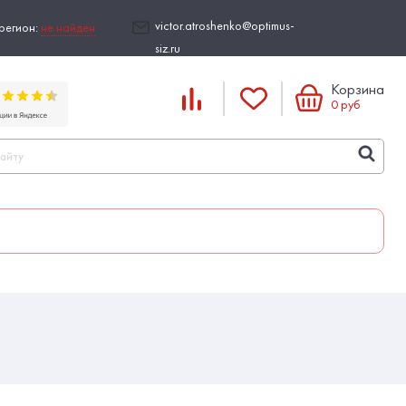
victor.atroshenko@optimus-
регион:
не найден
siz.ru
Корзина
0
руб