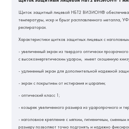
Щиток защитный лицевой НБТ2 ВИЗИОН® 1 мм
Щиток защитный лицевой НБТ2 ВИЗИОН®
обеспечива
температуры, искр и брызг расплавленного металла, У
респираторах.
Характеристики щитков защитных лицевых с наголовным
- увеличенный экран из твердого оптически прозрачно
с высокоэнергетическим ударом, имеет скошенную книзу
- удлиненный экран для дополнительной надежной защит
- экран с покрытием от истирания и царапин;
- оптический класс 1;
- козырек увеличенного размера из ударопрочного и те
- наголовное крепление с мягким, гигиеничным, сменным
размеру позволяют точно подгонять и надежно фиксиров