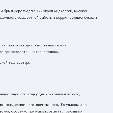
р и брызг неразъедающих экран жидкостей, высокой
озможность комфортной работы в корригирующих очках и
та от высокоскоростных летящих частиц
а при повороте и наклоне головы;
окой температуры;
специальную площадку для нанесения логотипа;
я часть, сзади - затылочная часть. Регулировки по
вания, особенно при использовании с головными