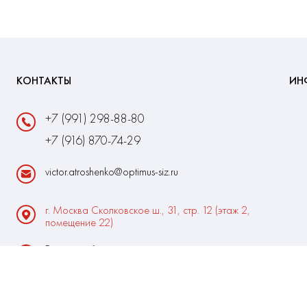
КОНТАКТЫ
ИН
+7 (991) 298-88-80
+7 (916) 870-74-29
victor.atroshenko@optimus-siz.ru
г. Москва Сколковское ш., 31, стр. 12 (этаж 2,
помещение 22)
Время работы:
Пн-Пт: 10:00 - 18:00
Выходные:Сб-Вс