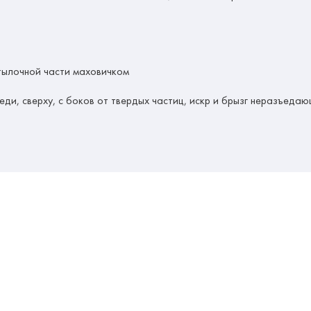
тылочной части маховичком
еди, сверху, с боков от твердых частиц, искр и брызг неразъеда